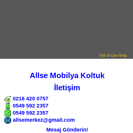
Üye Ol
Üye Girişi
Allse Mobilya Koltuk
İletişim
0216 420 0757
0549 592 2357
0549 592 2357
allsemerkez@gmail.com
Mesaj Gönderin!