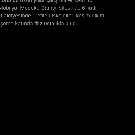
öründe uzun yıllar çalışmış Ali Demirci
obilya, Modoko Sanayi sitesinde 6 katlı
et atölyesinde üretilen iskeletler, kesim dikim
me katında titiz ustalıkla birle...