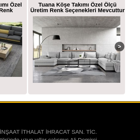
ımı Özel
Tuana Köşe Takımı Özel Ölçü
Cari
 Renk
Üretim Renk Seçenekleri Mevcuttur
 İNŞAAT İTHALAT İHRACAT SAN. TİC.