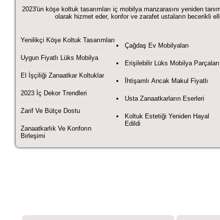
2023'ün köşe koltuk tasarımları iç mobilya manzarasını yeniden tanıml
olarak hizmet eder, konfor ve zarafet ustaların becerikli elleri
Yenilikçi Köşe Koltuk Tasarımları
Çağdaş Ev Mobilyaları
Uygun Fiyatlı Lüks Mobilya
Erişilebilir Lüks Mobilya Parçaları
El İşçiliği Zanaatkar Koltuklar
İ̇htişamlı Ancak Makul Fiyatlı
2023 İç Dekor Trendleri
Usta Zanaatkarların Eserleri
Zarif Ve Bütçe Dostu
Koltuk Estetiği Yeniden Hayal
Edildi
Zanaatkarlık Ve Konforın
Birleşimi