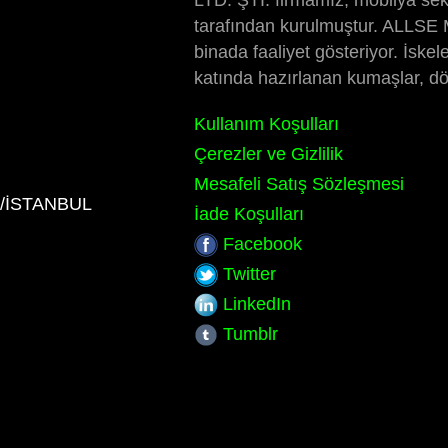
LTD. ŞTİ. firmamız, mobilya sekt
tarafından kurulmuştur. ALLSE M
binada faaliyet gösteriyor. İskel
katında hazırlanan kumaşlar, döşe
Kullanım Koşulları
Çerezler ve Gizlilik
Mesafeli Satış Sözleşmesi
ye/İSTANBUL
İade Koşulları
Facebook
Twitter
LinkedIn
Tumblr