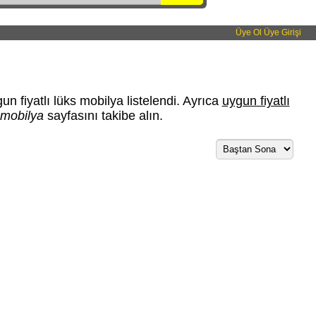
Üye Ol
Üye Girişi
n fiyatlı lüks mobilya listelendi. Ayrıca
uygun fiyatlı
s mobilya
sayfasını takibe alın.