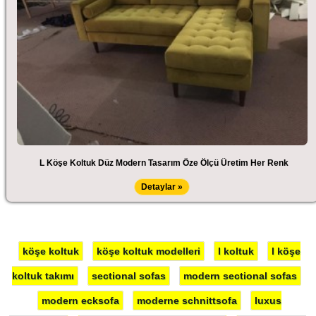
L Köşe Koltuk Düz Modern Tasarım Öze Ölçü Üretim Her Renk
Detaylar »
köşe koltuk
köşe koltuk modelleri
l koltuk
l köşe
koltuk takımı
sectional sofas
modern sectional sofas
modern ecksofa
moderne schnittsofa
luxus