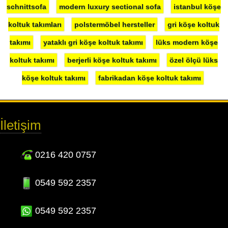
schnittsofa
modern luxury sectional sofa
istanbul köşe
koltuk takımları
polstermöbel hersteller
gri köşe koltuk
takımı
yataklı gri köşe koltuk takımı
lüks modern köşe
koltuk takımı
berjerli köşe koltuk takımı
özel ölçü lüks
köşe koltuk takımı
fabrikadan köşe koltuk takımı
İletişim
0216 420 0757
0549 592 2357
0549 592 2357