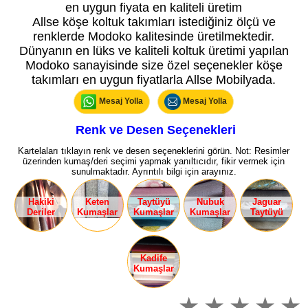
en uygun fiyata en kaliteli üretim
Allse köşe koltuk takımları istediğiniz ölçü ve
renklerde Modoko kalitesinde üretilmektedir.
Dünyanın en lüks ve kaliteli koltuk üretimi yapılan
Modoko sanayisinde size özel seçenekler köşe
takımları en uygun fiyatlarla Allse Mobilyada.
Mesaj Yolla
Mesaj Yolla
Renk ve Desen Seçenekleri
Kartelaları tıklayın renk ve desen seçeneklerini görün. Not: Resimler
üzerinden kumaş/deri seçimi yapmak yanıltıcıdır, fikir vermek için
sunulmaktadır. Ayrıntılı bilgi için arayınız.
Hakiki
Keten
Taytüyü
Nubuk
Jaguar
Deriler
Kumaşlar
Kumaşlar
Kumaşlar
Taytüyü
Kadife
Kumaşlar