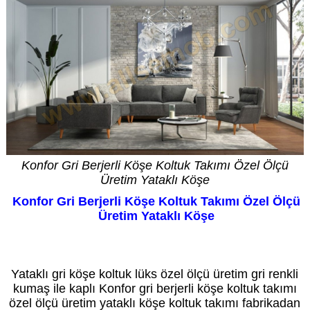
Konfor Gri Berjerli Köşe Koltuk Takımı Özel Ölçü
Üretim Yataklı Köşe
Konfor Gri Berjerli Köşe Koltuk Takımı Özel Ölçü
Üretim Yataklı Köşe
Kredi Kartı geçerli olup taksit vardır. Fiyat bilgi amaçlıdır. Özel üretimde fiyat siparişte
netleşir. Daha düşük veya yüksek fiyatı seçenekleriniz belirler.
Yataklı gri köşe koltuk lüks özel ölçü üretim gri renkli
kumaş ile kaplı Konfor gri berjerli köşe koltuk takımı
özel ölçü üretim yataklı köşe koltuk takımı fabrikadan