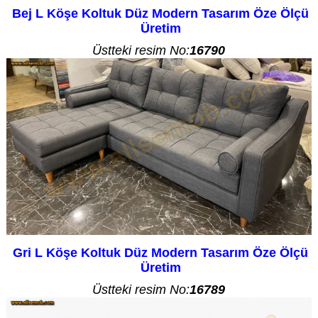
Bej L Köşe Koltuk Düz Modern Tasarım Öze Ölçü
Üretim
Üstteki resim No:
16790
Gri L Köşe Koltuk Düz Modern Tasarım Öze Ölçü
Üretim
Üstteki resim No:
16789