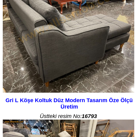
Gri L Köşe Koltuk Düz Modern Tasarım Öze Ölçü
Üretim
Üstteki resim No:
16793