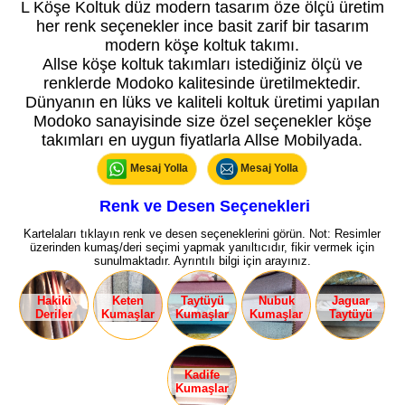
L Köşe Koltuk düz modern tasarım öze ölçü üretim
her renk seçenekler ince basit zarif bir tasarım
modern köşe koltuk takımı.
Allse köşe koltuk takımları istediğiniz ölçü ve
renklerde Modoko kalitesinde üretilmektedir.
Dünyanın en lüks ve kaliteli koltuk üretimi yapılan
Modoko sanayisinde size özel seçenekler köşe
takımları en uygun fiyatlarla Allse Mobilyada.
Mesaj Yolla
Mesaj Yolla
Renk ve Desen Seçenekleri
Kartelaları tıklayın renk ve desen seçeneklerini görün. Not: Resimler
üzerinden kumaş/deri seçimi yapmak yanıltıcıdır, fikir vermek için
sunulmaktadır. Ayrıntılı bilgi için arayınız.
Hakiki
Keten
Taytüyü
Nubuk
Jaguar
Deriler
Kumaşlar
Kumaşlar
Kumaşlar
Taytüyü
Kadife
Kumaşlar