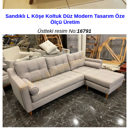
Sandıklı L Köşe Koltuk Düz Modern Tasarım Öze
Ölçü Üretim
Üstteki resim No:
16791