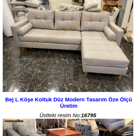
Bej L Köşe Koltuk Düz Modern Tasarım Öze Ölçü
Üretim
Üstteki resim No:
16795