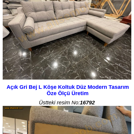
Açık Gri Bej L Köşe Koltuk Düz Modern Tasarım
Öze Ölçü Üretim
Üstteki resim No:
16792