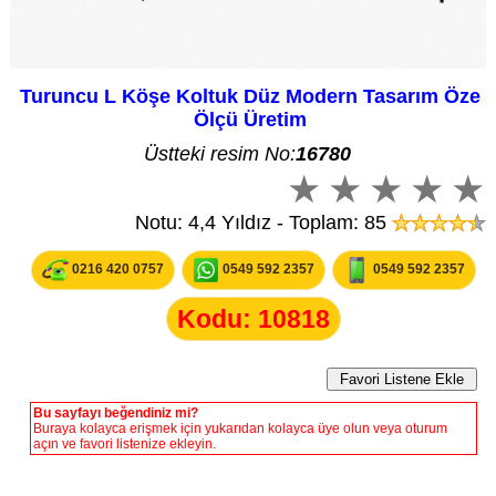
Turuncu L Köşe Koltuk Düz Modern Tasarım Öze
Ölçü Üretim
Üstteki resim No:
16780
Notu: 4,4 Yıldız - Toplam: 85
0216 420 0757
0549 592 2357
0549 592 2357
Kodu: 10818
Bu sayfayı beğendiniz mi?
Buraya kolayca erişmek için yukarıdan kolayca üye olun veya oturum
açın ve favori listenize ekleyin.