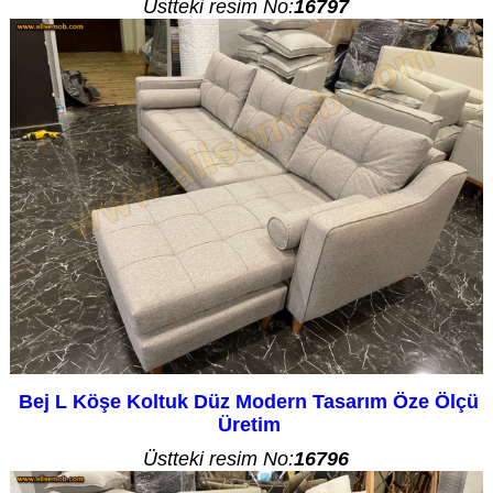
Üstteki resim No:
16797
Bej L Köşe Koltuk Düz Modern Tasarım Öze Ölçü
Üretim
Üstteki resim No:
16796