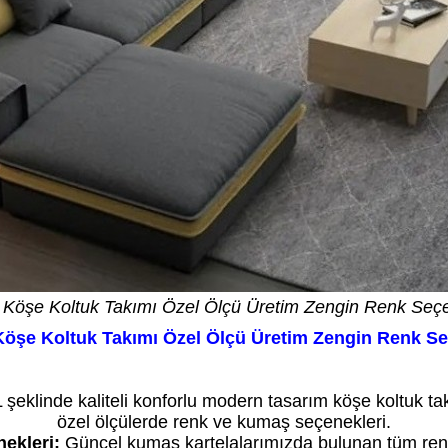
 Köşe Koltuk Takımı Özel Ölçü Üretim Zengin Renk Seçe
öşe Koltuk Takımı Özel Ölçü Üretim Zengin Renk Se
it vardır. Fiyat bilgi amaçlıdır. Özel üretimde fiyat siparişte netleşir. Daha düşük veya yüksek f
şeklinde kaliteli konforlu modern tasarım köşe koltuk takı
özel ölçülerde renk ve kumaş seçenekleri.
ekleri:
Güncel kumaş kartelalarımızda bulunan tüm renkle