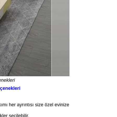
nekleri
çenekleri
iyatı seçenekleriniz belirler.
mı her ayrıntısı size özel evinize
r seçilebilir.