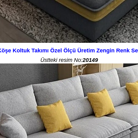
öşe Koltuk Takımı Özel Ölçü Üretim Zengin Renk Se
Üstteki resim No:
20149