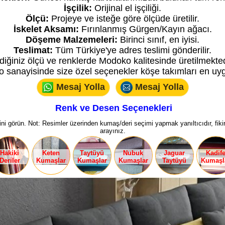
İşçilik:
Orijinal el işçiliği.
Ölçü:
Projeye ve isteğe göre ölçüde üretilir.
İskelet Aksamı:
Fırınlanmış Gürgen/Kayın ağacı.
Döşeme Malzemeleri:
Birinci sınıf, en iyisi.
Teslimat:
Tüm Türkiye'ye adres teslimi gönderilir.
ediğiniz ölçü ve renklerde Modoko kalitesinde üretilmekted
o sanayisinde size özel seçenekler köşe takımları en uygu
Mesaj Yolla
Mesaj Yolla
Renk ve Desen Seçenekleri
ni görün. Not: Resimler üzerinden kumaş/deri seçimi yapmak yanıltıcıdır, fikir 
arayınız.
Hakiki
Keten
Taytüyü
Nubuk
Jaguar
Kadif
Deriler
Kumaşlar
Kumaşlar
Kumaşlar
Taytüyü
Kumaşl