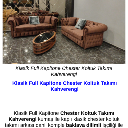
Klasik Full Kapitone Chester Koltuk Takımı
Kahverengi
Klasik Full Kapitone Chester Koltuk Takımı
Kahverengi
Kredi Kartı geçerli olup taksit vardır. Fiyat bilgi amaçlıdır. Özel üretimde fiyat siparişte
netleşir. Daha düşük veya yüksek fiyatı seçenekleriniz belirler.
Klasik Full Kapitone
Chester Koltuk Takımı
Kahverengi
kumaş ile kaplı klasik chester koltuk
takımı arkası dahil komple
baklava dilimli
işçiliği ile