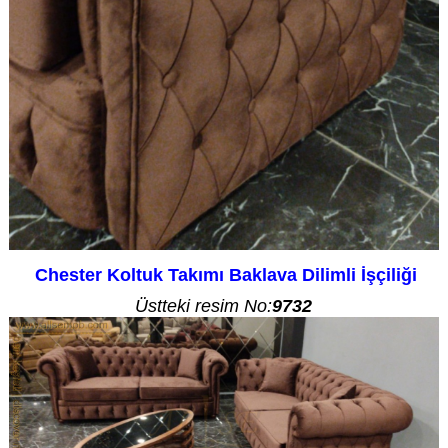
Chester Koltuk Takımı Baklava Dilimli İşçiliği
Üstteki resim No:
9732