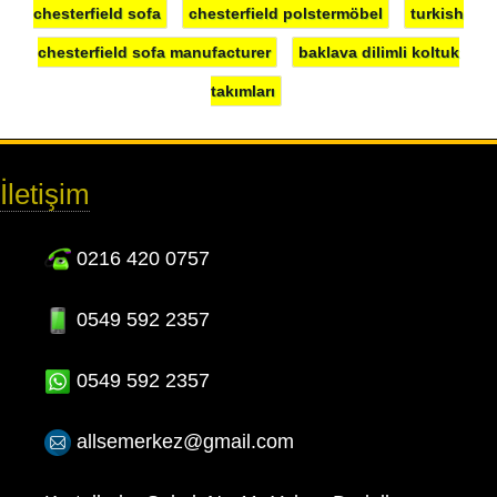
chesterfield sofa
chesterfield polstermöbel
turkish
chesterfield sofa manufacturer
baklava dilimli koltuk
takımları
İletişim
0216 420 0757
0549 592 2357
0549 592 2357
allsemerkez@gmail.com