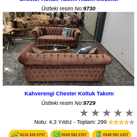
Üstteki resim No:
9730
Kahverengi Chester Koltuk Takımı
Üstteki resim No:
9729
Notu: 4,3 Yıldız - Toplam: 299
0216 420 0757
0549 592 2357
0549 592 2357