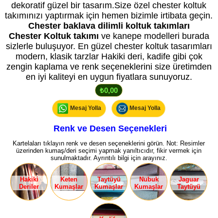
dekoratif güzel bir tasarım.Size özel chester koltuk
takımınızı yaptırmak için hemen bizimle irtibata geçin.
Chester baklava dilimli koltuk takımları
Chester Koltuk takımı
ve kanepe modelleri burada
sizlerle buluşuyor. En güzel chester koltuk tasarımları
modern, klasik tarzlar Hakiki deri, kadife gibi çok
zengin kaplama ve renk seçeneklerini size üretimden
en iyi kaliteyi en uygun fiyatlara sunuyoruz.
₺0,00
Mesaj Yolla
Mesaj Yolla
Renk ve Desen Seçenekleri
Kartelaları tıklayın renk ve desen seçeneklerini görün. Not: Resimler
üzerinden kumaş/deri seçimi yapmak yanıltıcıdır, fikir vermek için
sunulmaktadır. Ayrıntılı bilgi için arayınız.
Hakiki
Keten
Taytüyü
Nubuk
Jaguar
Deriler
Kumaşlar
Kumaşlar
Kumaşlar
Taytüyü