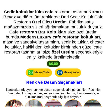
Kredi Kartı geçerli olup taksit vardır. Fiyat bilgi amaçlıdır. Özel üretimde fiyat siparişte
netleşir. Daha düşük veya yüksek fiyatı seçenekleriniz belirler.
Sedir koltuklar lüks cafe
restoran tasarımı
Kırmızı
Beyaz
ve diğer tüm renklerde Deri Sedir Koltuk Cafe
Restoran
Özel Ölçü Üretim
. Fabrika satış
mağazamızda sizleri ağırlamaktan mutluluk duyarız.
Cafe restoran Bar Koltukları
size özel üretim
burada.
Modern Luxury cafe restoran koltukları
,
masa ve sandalye tasarımları, sedir koltuklar, chester
koltuklar, hakiki deri koltuklar birbirinden güzel cafe
restoran tasarımları size
özel üretim
seçenekleriyle
en iyi kalitede üretilmektedir.
₺0,00
Mesaj Yolla
Mesaj Yolla
Renk ve Desen Seçenekleri
Kartelaları tıklayın renk ve desen seçeneklerini görün. Not: Resimler
üzerinden kumaş/deri seçimi yapmak yanıltıcıdır, fikir vermek için
sunulmaktadır. Ayrıntılı bilgi için arayınız.