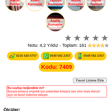
Hakiki
Keten
Taytüyü
Nubuk
Jaguar
Deriler
Kumaşlar
Kumaşlar
Kumaşlar
Taytüyü
Kadife
Kumaşlar
Notu: 4,2 Yıldız - Toplam: 161
0216 420 0757
0549 592 2357
0549 592 2357
Kodu: 7409
Bu sayfayı beğendiniz mi?
Buraya kolayca erişmek için yukarıdan kolayca üye olun veya oturum
açın ve favori listenize ekleyin.
Ölçüler: