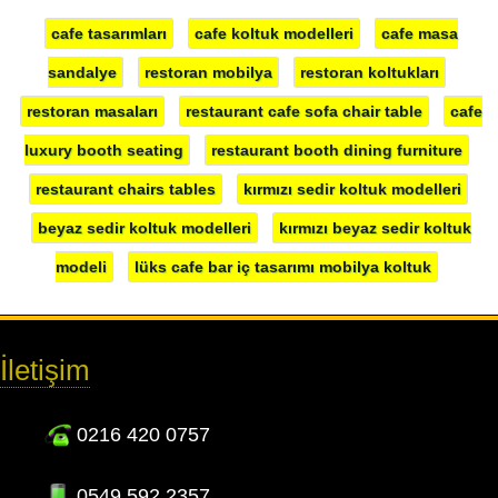
cafe tasarımları
cafe koltuk modelleri
cafe masa
sandalye
restoran mobilya
restoran koltukları
restoran masaları
restaurant cafe sofa chair table
cafe
luxury booth seating
restaurant booth dining furniture
restaurant chairs tables
kırmızı sedir koltuk modelleri
beyaz sedir koltuk modelleri
kırmızı beyaz sedir koltuk
modeli
lüks cafe bar iç tasarımı mobilya koltuk
İletişim
0216 420 0757
0549 592 2357