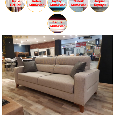
Hakiki
Keten
Taytüyü
Nubuk
Jaguar
Deriler
Kumaşlar
Kumaşlar
Kumaşlar
Taytüyü
Kadife
Kumaşlar