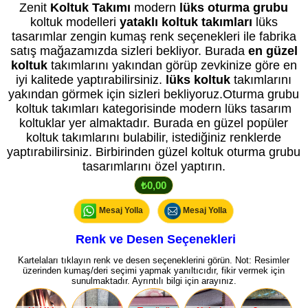
Zenit
Koltuk Takımı
modern
lüks oturma grubu
koltuk modelleri
yataklı koltuk takımları
lüks
tasarımlar zengin kumaş renk seçenekleri ile fabrika
satış mağazamızda sizleri bekliyor. Burada
en güzel
koltuk
takımlarını yakından görüp zevkinize göre en
iyi kalitede yaptırabilirsiniz.
lüks koltuk
takımlarını
yakından görmek için sizleri bekliyoruz.Oturma grubu
koltuk takımları kategorisinde modern lüks tasarım
koltuklar yer almaktadır. Burada en güzel popüler
koltuk takımlarını bulabilir, istediğiniz renklerde
yaptırabilirsiniz. Birbirinden güzel koltuk oturma grubu
tasarımlarını özel yaptırın.
₺0,00
Mesaj Yolla
Mesaj Yolla
Renk ve Desen Seçenekleri
Kartelaları tıklayın renk ve desen seçeneklerini görün. Not: Resimler
üzerinden kumaş/deri seçimi yapmak yanıltıcıdır, fikir vermek için
sunulmaktadır. Ayrıntılı bilgi için arayınız.