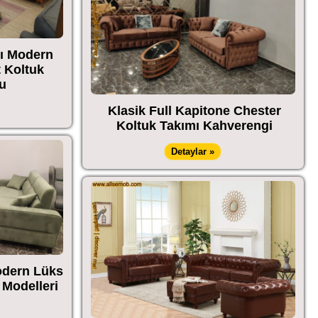
ı Modern
t Koltuk
u
Klasik Full Kapitone Chester
Koltuk Takımı Kahverengi
Detaylar »
odern Lüks
Modelleri