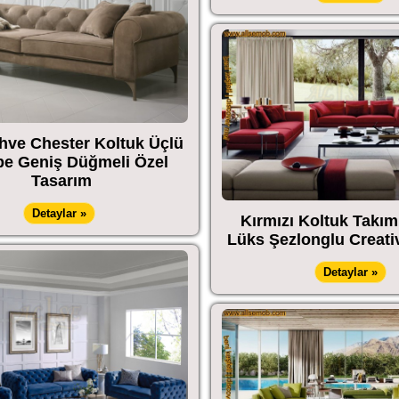
hve Chester Koltuk Üçlü
e Geniş Düğmeli Özel
Tasarım
Detaylar »
Kırmızı Koltuk Takı
Lüks Şezlonglu Creati
Detaylar »