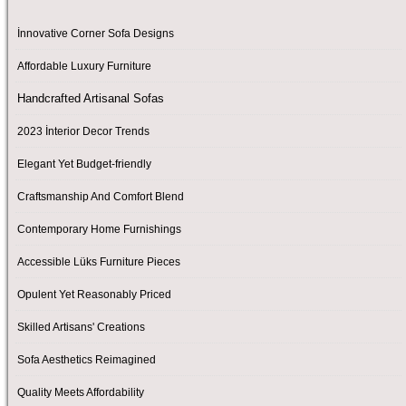
İnnovative Corner Sofa Designs
Affordable Luxury Furniture
Handcrafted Artisanal Sofas
2023 İnterior Decor Trends
Elegant Yet Budget-friendly
Craftsmanship And Comfort Blend
Contemporary Home Furnishings
Accessible Lüks Furniture Pieces
Opulent Yet Reasonably Priced
Skilled Artisans' Creations
Sofa Aesthetics Reimagined
Quality Meets Affordability