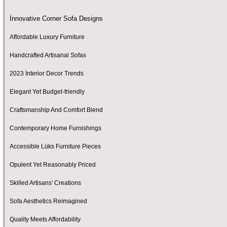
İnnovative Corner Sofa Designs
Affordable Luxury Furniture
Handcrafted Artisanal Sofas
2023 İnterior Decor Trends
Elegant Yet Budget-friendly
Craftsmanship And Comfort Blend
Contemporary Home Furnishings
Accessible Lüks Furniture Pieces
Opulent Yet Reasonably Priced
Skilled Artisans' Creations
Sofa Aesthetics Reimagined
Quality Meets Affordability