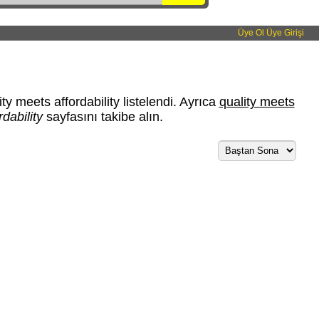
Üye Ol
Üye Girişi
y meets affordability listelendi. Ayrıca
quality meets
dability
sayfasını takibe alın.