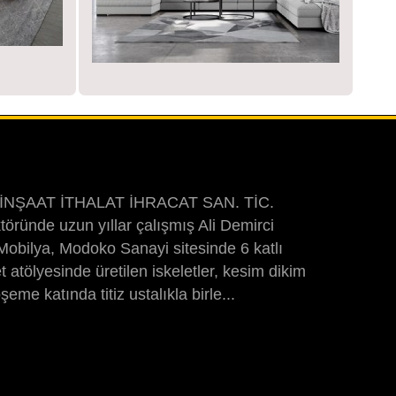
 İNŞAAT İTHALAT İHRACAT SAN. TİC.
öründe uzun yıllar çalışmış Ali Demirci
obilya, Modoko Sanayi sitesinde 6 katlı
et atölyesinde üretilen iskeletler, kesim dikim
me katında titiz ustalıkla birle...