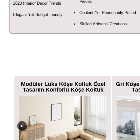
Pieces
2023 İnterior Decor Trends
Opulent Yet Reasonably Priced
Elegant Yet Budget-friendly
Skilled Artisans' Creations
zel
Gri Köşe Koltuk Yumuşacık Rahat
Madrid 
uk
Tasarım Modern Köşe
Ölçü