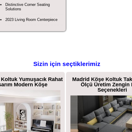
Distinctive Corner Seating
Solutions
2023 Living Room Centerpiece
Sizin için seçtiklerimiz
Köşe Koltuk Takımı Özel
Tuana Köşe Takımı Öz
 Üretim Zengin Renk
Üretim Renk Seçenekleri
Seçenekleri