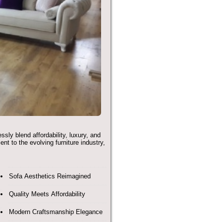
sly blend affordability, luxury, and
t to the evolving furniture industry,
Sofa Aesthetics Reimagined
Quality Meets Affordability
Modern Craftsmanship Elegance