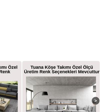
el Ölçü
Caria Köşe Koltuk Özel Ölçü Üretim
Si
 Mevcuttur
Renk Seçenekleri Mevcuttur
Tak