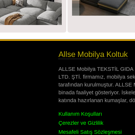
Allse Mobilya Koltuk
ALLSE Mobilya TEKSTİL GIDA
LTD. ŞTİ. firmamız, mobilya sekt
tarafından kurulmuştur. ALLSE M
binada faaliyet gösteriyor. İskel
katında hazırlanan kumaşlar, döşe
Kullanım Koşulları
Çerezler ve Gizlilik
Mesafeli Satış Sözleşmesi