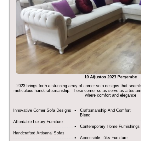
10 Ağustos 2023 Perşembe
2023 brings forth a stunning array of corner sofa designs that seamles
meticulous handcraftsmanship. These corner sofas serve as a testamen
where comfort and elegance
İnnovative Corner Sofa Designs
Craftsmanship And Comfort
Blend
Affordable Luxury Furniture
Contemporary Home Furnishings
Handcrafted Artisanal Sofas
Accessible Lüks Furniture