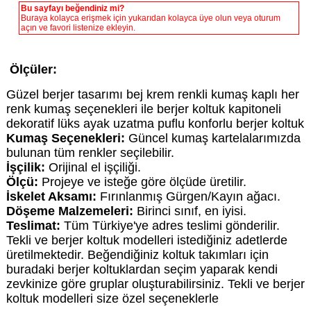
Bu sayfayı beğendiniz mi?
Buraya kolayca erişmek için yukarıdan kolayca üye olun veya oturum
açın ve favori listenize ekleyin.
Ölçüler:
Güzel berjer tasarımı bej krem renkli kumaş kaplı her
renk kumaş seçenekleri ile berjer koltuk kapitoneli
dekoratif lüks ayak uzatma puflu konforlu berjer koltuk
Kumaş Seçenekleri:
Güncel kumaş kartelalarımızda
bulunan tüm renkler seçilebilir.
İşçilik:
Orijinal el işçiliği.
Ölçü:
Projeye ve isteğe göre ölçüde üretilir.
İskelet Aksamı:
Fırınlanmış Gürgen/Kayın ağacı.
Döşeme Malzemeleri:
Birinci sınıf, en iyisi.
Teslimat:
Tüm Türkiye'ye adres teslimi gönderilir.
Tekli ve berjer koltuk modelleri istediğiniz adetlerde
üretilmektedir. Beğendiğiniz koltuk takımları için
buradaki berjer koltuklardan seçim yaparak kendi
zevkinize göre gruplar oluşturabilirsiniz. Tekli ve berjer
koltuk modelleri size özel seçeneklerle