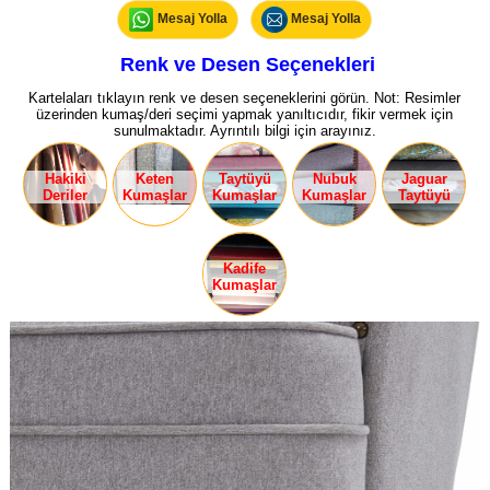
Mesaj Yolla
Mesaj Yolla
Renk ve Desen Seçenekleri
Kartelaları tıklayın renk ve desen seçeneklerini görün. Not: Resimler
üzerinden kumaş/deri seçimi yapmak yanıltıcıdır, fikir vermek için
sunulmaktadır. Ayrıntılı bilgi için arayınız.
Hakiki
Keten
Taytüyü
Nubuk
Jaguar
Deriler
Kumaşlar
Kumaşlar
Kumaşlar
Taytüyü
Kadife
Kumaşlar