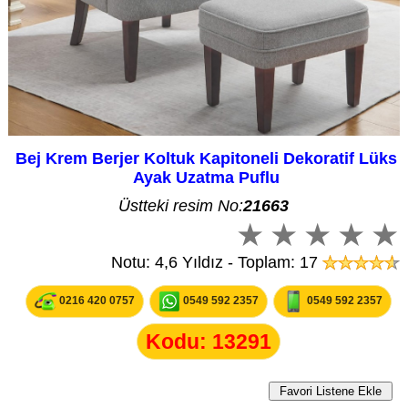
Bej Krem Berjer Koltuk Kapitoneli Dekoratif Lüks
Ayak Uzatma Puflu
Üstteki resim No:
21663
Notu: 4,6 Yıldız - Toplam: 17
0216 420 0757
0549 592 2357
0549 592 2357
Kodu: 13291