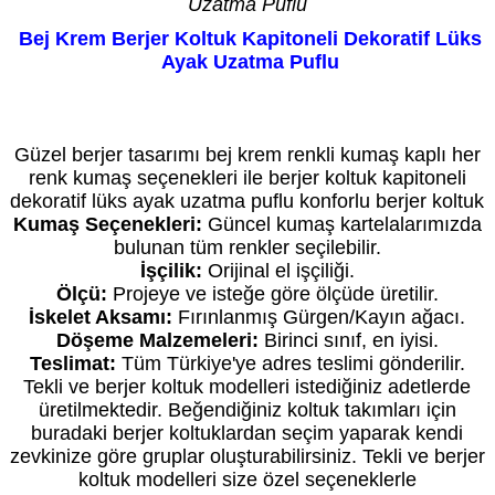
Uzatma Puflu
Bej Krem Berjer Koltuk Kapitoneli Dekoratif Lüks
Ayak Uzatma Puflu
Kredi Kartı geçerli olup taksit vardır. Fiyat bilgi amaçlıdır. Özel üretimde fiyat siparişte
netleşir. Daha düşük veya yüksek fiyatı seçenekleriniz belirler.
Güzel berjer tasarımı bej krem renkli kumaş kaplı her
renk kumaş seçenekleri ile berjer koltuk kapitoneli
dekoratif lüks ayak uzatma puflu konforlu berjer koltuk
Kumaş Seçenekleri:
Güncel kumaş kartelalarımızda
bulunan tüm renkler seçilebilir.
İşçilik:
Orijinal el işçiliği.
Ölçü:
Projeye ve isteğe göre ölçüde üretilir.
İskelet Aksamı:
Fırınlanmış Gürgen/Kayın ağacı.
Döşeme Malzemeleri:
Birinci sınıf, en iyisi.
Teslimat:
Tüm Türkiye'ye adres teslimi gönderilir.
Tekli ve berjer koltuk modelleri istediğiniz adetlerde
üretilmektedir. Beğendiğiniz koltuk takımları için
buradaki berjer koltuklardan seçim yaparak kendi
zevkinize göre gruplar oluşturabilirsiniz. Tekli ve berjer
koltuk modelleri size özel seçeneklerle