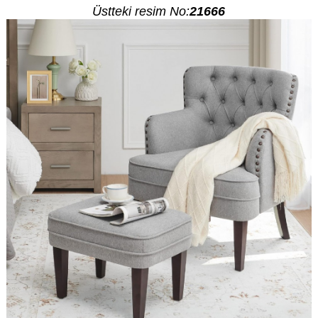
Üstteki resim No:
21666