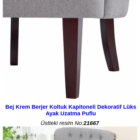
Bej Krem Berjer Koltuk Kapitoneli Dekoratif Lüks
Ayak Uzatma Puflu
Üstteki resim No:
21667