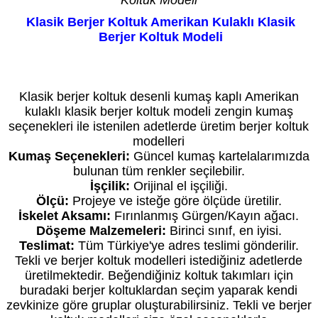
Koltuk Modeli
Klasik Berjer Koltuk Amerikan Kulaklı Klasik
Berjer Koltuk Modeli
Kredi Kartı geçerli olup taksit vardır. Fiyat bilgi amaçlıdır. Özel üretimde fiyat siparişte
netleşir. Daha düşük veya yüksek fiyatı seçenekleriniz belirler.
Klasik berjer koltuk desenli kumaş kaplı Amerikan
kulaklı klasik berjer koltuk modeli zengin kumaş
seçenekleri ile istenilen adetlerde üretim berjer koltuk
modelleri
Kumaş Seçenekleri:
Güncel kumaş kartelalarımızda
bulunan tüm renkler seçilebilir.
İşçilik:
Orijinal el işçiliği.
Ölçü:
Projeye ve isteğe göre ölçüde üretilir.
İskelet Aksamı:
Fırınlanmış Gürgen/Kayın ağacı.
Döşeme Malzemeleri:
Birinci sınıf, en iyisi.
Teslimat:
Tüm Türkiye'ye adres teslimi gönderilir.
Tekli ve berjer koltuk modelleri istediğiniz adetlerde
üretilmektedir. Beğendiğiniz koltuk takımları için
buradaki berjer koltuklardan seçim yaparak kendi
zevkinize göre gruplar oluşturabilirsiniz. Tekli ve berjer