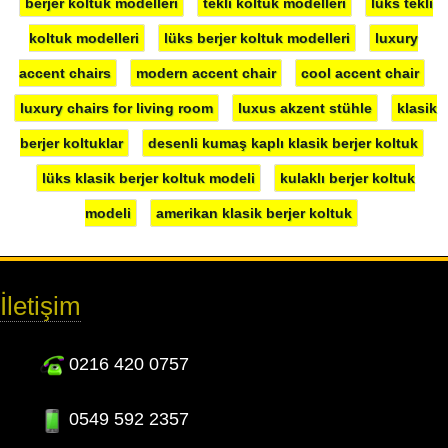
berjer koltuk modelleri
tekli koltuk modelleri
lüks tekli
koltuk modelleri
lüks berjer koltuk modelleri
luxury
accent chairs
modern accent chair
cool accent chair
luxury chairs for living room
luxus akzent stühle
klasik
berjer koltuklar
desenli kumaş kaplı klasik berjer koltuk
lüks klasik berjer koltuk modeli
kulaklı berjer koltuk
modeli
amerikan klasik berjer koltuk
İletişim
0216 420 0757
0549 592 2357