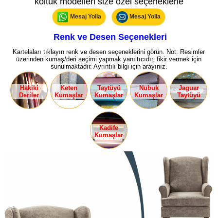
koltuk modelleri size özel seçeneklerle
Mesaj Yolla
Mesaj Yolla
Renk ve Desen Seçenekleri
Kartelaları tıklayın renk ve desen seçeneklerini görün. Not: Resimler
üzerinden kumaş/deri seçimi yapmak yanıltıcıdır, fikir vermek için
sunulmaktadır. Ayrıntılı bilgi için arayınız.
Hakiki
Keten
Taytüyü
Nubuk
Jaguar
Deriler
Kumaşlar
Kumaşlar
Kumaşlar
Taytüyü
Kadife
Kumaşlar