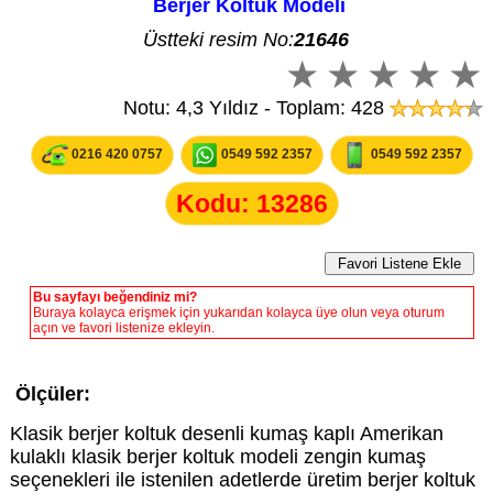
Berjer Koltuk Modeli
Üstteki resim No:
21646
Notu: 4,3 Yıldız - Toplam: 428
0216 420 0757
0549 592 2357
0549 592 2357
Kodu: 13286
Bu sayfayı beğendiniz mi?
Buraya kolayca erişmek için yukarıdan kolayca üye olun veya oturum
açın ve favori listenize ekleyin.
Ölçüler:
Klasik berjer koltuk desenli kumaş kaplı Amerikan
kulaklı klasik berjer koltuk modeli zengin kumaş
seçenekleri ile istenilen adetlerde üretim berjer koltuk