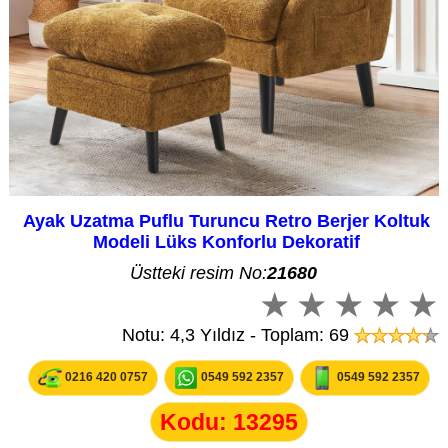
Ayak Uzatma Puflu Turuncu Retro Berjer Koltuk
Modeli Lüks Konforlu Dekoratif
Üstteki resim No:
21680
Notu: 4,3 Yıldız - Toplam: 69
0216 420 0757
0549 592 2357
0549 592 2357
Kodu: 13295