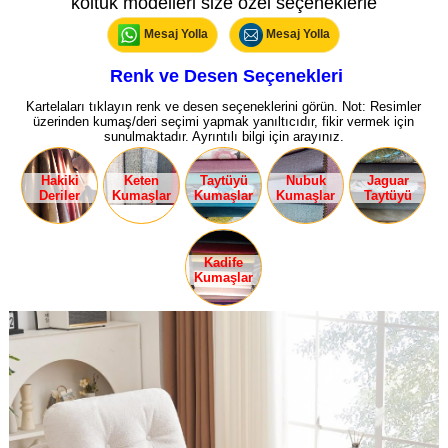
koltuk modelleri size özel seçeneklerle
Mesaj Yolla
Mesaj Yolla
Renk ve Desen Seçenekleri
Kartelaları tıklayın renk ve desen seçeneklerini görün. Not: Resimler
üzerinden kumaş/deri seçimi yapmak yanıltıcıdır, fikir vermek için
sunulmaktadır. Ayrıntılı bilgi için arayınız.
Hakiki
Keten
Taytüyü
Nubuk
Jaguar
Deriler
Kumaşlar
Kumaşlar
Kumaşlar
Taytüyü
Kadife
Kumaşlar