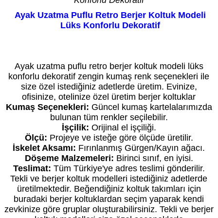
Konforlu Dekoratif
Ayak Uzatma Puflu Retro Berjer Koltuk Modeli
Lüks Konforlu Dekoratif
Kredi Kartı geçerli olup taksit vardır. Fiyat bilgi amaçlıdır. Özel üretimde fiyat siparişte
netleşir. Daha düşük veya yüksek fiyatı seçenekleriniz belirler.
Ayak uzatma puflu retro berjer koltuk modeli lüks
konforlu dekoratif zengin kumaş renk seçenekleri ile
size özel istediğiniz adetlerde üretim. Evinize,
ofisinize, otelinize özel üretim berjer koltuklar
Kumaş Seçenekleri:
Güncel kumaş kartelalarımızda
bulunan tüm renkler seçilebilir.
İşçilik:
Orijinal el işçiliği.
Ölçü:
Projeye ve isteğe göre ölçüde üretilir.
İskelet Aksamı:
Fırınlanmış Gürgen/Kayın ağacı.
Döşeme Malzemeleri:
Birinci sınıf, en iyisi.
Teslimat:
Tüm Türkiye'ye adres teslimi gönderilir.
Tekli ve berjer koltuk modelleri istediğiniz adetlerde
üretilmektedir. Beğendiğiniz koltuk takımları için
buradaki berjer koltuklardan seçim yaparak kendi
zevkinize göre gruplar oluşturabilirsiniz. Tekli ve berjer