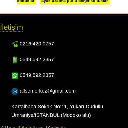
koltuklar
ayak uzatma puflu berjer koltuklar
İletişim
0216 420 0757
0549 592 2357
0549 592 2357
allsemerkez@gmail.com
Kartalbaba Sokak No:11, Yukarı Dudullu,
Ümraniye/İSTANBUL (Modoko altı)