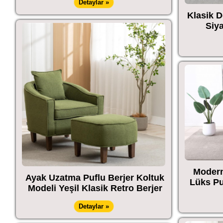
Detaylar »
Klasik D
Siy
Modern
Ayak Uzatma Puflu Berjer Koltuk
Lüks Pu
Modeli Yeşil Klasik Retro Berjer
Detaylar »